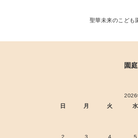
聖華未来のこども
園庭
202
日
月
火
2
3
4
5