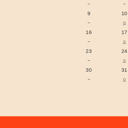
－
－
9
10
－
○
16
17
－
○
23
24
－
○
30
31
－
○