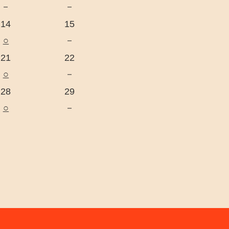
－
－
14
15
○
－
21
22
○
－
28
29
○
－